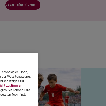
Jetzt informieren
 Typentest
 Technologien (Tools)
se der Websitenutzung,
 Werbeanzeigen zur
icht zustimmen
glich. Sie können Ihre
setzten Tools finden