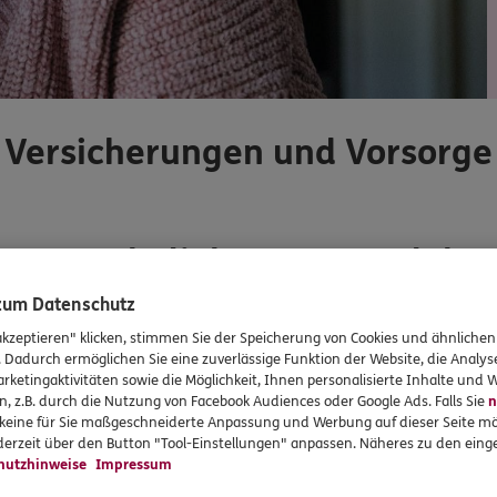
Versicherungen und Vorsorge
Unsere beliebtesten Produkte
 zum Datenschutz
Mit
akzeptieren" klicken, stimmen Sie der Speicherung von Cookies und ähnlichen
. Dadurch ermöglichen Sie eine zuverlässige Funktion der Website, die Analy
rketingaktivitäten sowie die Möglichkeit, Ihnen personalisierte Inhalte und
n, z.B. durch die Nutzung von Facebook Audiences oder Google Ads. Falls Sie
n
r keine für Sie maßgeschneiderte Anpassung und Werbung auf dieser Seite mö
erzeit über den Button "Tool-Einstellungen" anpassen. Näheres zu den einge
hutzhinweise
Impressum