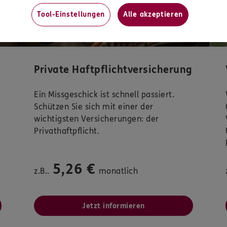
Tool-Einstellungen
Alle akzeptieren
Private Haftpflichtversicherung
Ein Missgeschick ist schnell passiert.
Schützen Sie sich mit einer der
wichtigsten Versicherungen: der
Privathaftpflicht.
5,26 €
z.B..
monatlich
Jetzt informieren