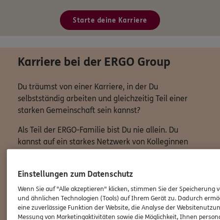
Starte deine Karriere
Karriere bei der ERGO Group
Du träumst von einer Karriere, in der Du
selbstständig arbeiten und gleichzeitig Teil einer
starken Gemeinschaft sein kannst?
Als Teil der ERGO-Familie bist Du nie allein. Du
kannst auf ein starkes Netzwerk von Kolleginnen
und Kollegen zurückgreifen, die sich gegenseitig
unterstützen und motivieren. Gemeinsam arbeiten
Einstellungen zum Datenschutz
wir daran, die Zukunft der Versicherungsbranche zu
gestalten und unseren Kunden den bestmöglichen
Wenn Sie auf "Alle akzeptieren" klicken, stimmen Sie der Speicherung 
und ähnlichen Technologien (Tools) auf Ihrem Gerät zu. Dadurch ermö
Service zu bieten.
eine zuverlässige Funktion der Website, die Analyse der Websitenutzun
Messung von Marketingaktivitäten sowie die Möglichkeit, Ihnen persona