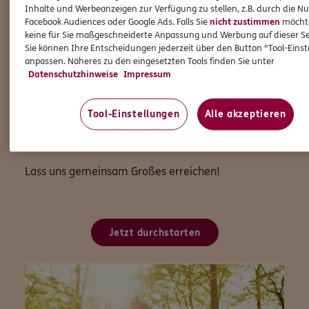
Du profitierst nicht nur von der Freiheit, Deine
Inhalte und Werbeanzeigen zur Verfügung zu stellen, z.B. durch die N
eigenen Entscheidungen zu treffen und Deinen
Facebook Audiences oder Google Ads. Falls Sie
nicht zustimmen
möchten
Arbeitsalltag flexibel zu gestalten, sondern auch von
keine für Sie maßgeschneiderte Anpassung und Werbung auf dieser Se
Sie können Ihre Entscheidungen jederzeit über den Button "Tool-Eins
den Vorteilen, die eine große und etablierte Marke
anpassen. Näheres zu den eingesetzten Tools finden Sie unter
wie ERGO mit sich bringt.
Datenschutzhinweise
Impressum
Wenn Du bereit bist, Deine Karriere auf das nächste
Level zu heben und Teil einer starken Gemeinschaft
Tool-Einstellungen
Alle akzeptieren
zu werden, dann freuen wir uns auf Deine
Bewerbung!
Lass uns gemeinsam Großes erreichen!
Jetzt durchstarten