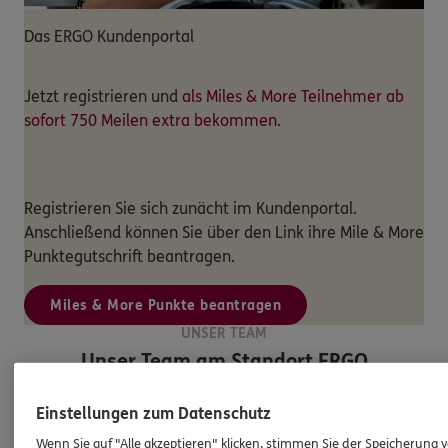
Das ERGO Kundenportal
Jetzt registrieren und
als Miles & More Teilnehmer ab
sofort 750 Meilen extra bekommen.
Registrieren Sie sich zunächt im Kundenportal.
Anschließend können Sie über den Link ihre Mile & More
Punktegutschrift beantragen.
Miles & More Punkte beantragen
UNSER TEAM
Unser Team am Standort
ERGO
Versicherung Manuel Hinkel
Einstellungen zum Datenschutz
Wenn Sie auf "Alle akzeptieren" klicken, stimmen Sie der Speicherung 