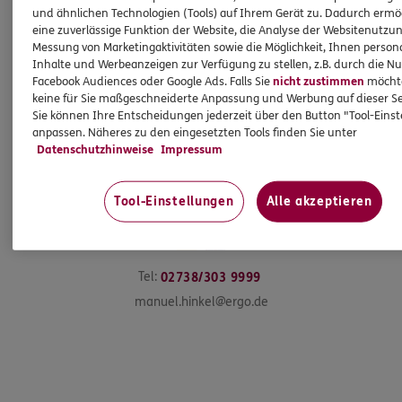
und ähnlichen Technologien (Tools) auf Ihrem Gerät zu. Dadurch ermö
eine zuverlässige Funktion der Website, die Analyse der Websitenutzun
Messung von Marketingaktivitäten sowie die Möglichkeit, Ihnen persona
Inhalte und Werbeanzeigen zur Verfügung zu stellen, z.B. durch die N
Facebook Audiences oder Google Ads. Falls Sie
nicht zustimmen
möchten
keine für Sie maßgeschneiderte Anpassung und Werbung auf dieser Se
Sie können Ihre Entscheidungen jederzeit über den Button "Tool-Eins
anpassen. Näheres zu den eingesetzten Tools finden Sie unter
Datenschutzhinweise
Impressum
Manuel
Hinkel
Tool-Einstellungen
Alle akzeptieren
Inhaber/Geschäftsführer
Tel:
02738/303 9999
manuel.hinkel@ergo.de